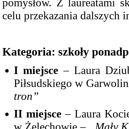
pomysłów. Z laureatami sk
celu przekazania dalszych i
Kategoria: szkoły ponad
I miejsce
– Laura Dziub
Piłsudskiego w Garwolin
tron”
II miejsce
– Laura Kocie
w Żelechowie –
„Mały K