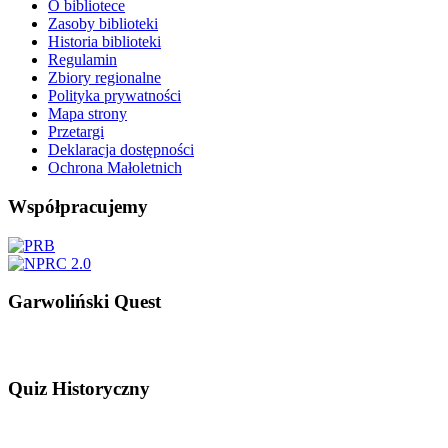
O bibliotece
Zasoby biblioteki
Historia biblioteki
Regulamin
Zbiory regionalne
Polityka prywatności
Mapa strony
Przetargi
Deklaracja dostępności
Ochrona Małoletnich
Współpracujemy
Garwoliński Quest
Quiz Historyczny