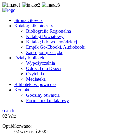
Strona Główna
Katalog biblioteczny
Bibliografia Regionalna
Katalog Powiatowy
Katalog bib. wojewódzkiej
Empik Go-Ebooki, Audiobooki
Zaproponuj książkę
Działy biblioteki
Wypożyczalnia
Oddział dla Dzieci
Czytelnia
Mediateka
Biblioteki w powiecie
Kontakt
Godziny otwarcia
Formularz kontaktowy
search
02
Wrz
Opublikowano:
02 wrzesień 2025