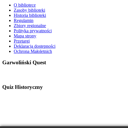
O bibliotece
Zasoby biblioteki
Historia biblioteki
Regulamin
Zbiory regionalne
Polityka prywatności
Mapa strony
Przetargi
Deklaracja dostępności
Ochrona Małoletnich
Garwoliński Quest
Quiz Historyczny