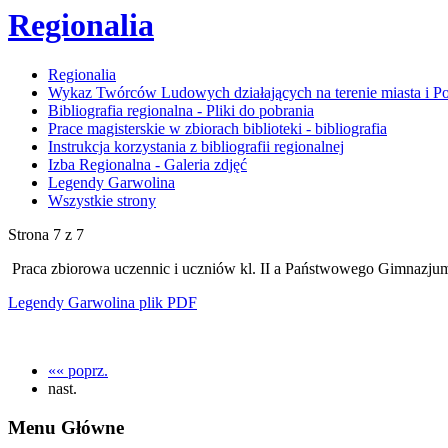
Regionalia
Regionalia
Wykaz Twórców Ludowych działających na terenie miasta i P
Bibliografia regionalna - Pliki do pobrania
Prace magisterskie w zbiorach biblioteki - bibliografia
Instrukcja korzystania z bibliografii regionalnej
Izba Regionalna - Galeria zdjęć
Legendy Garwolina
Wszystkie strony
Strona 7 z 7
Praca zbiorowa uczennic i uczniów kl. II a Państwowego Gimnazju
Legendy Garwolina plik PDF
«« poprz.
nast.
Menu Główne