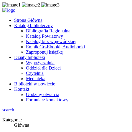
Strona Główna
Katalog biblioteczny
Bibliografia Regionalna
Katalog Powiatowy
Katalog bib. wojewódzkiej
Empik Go-Ebooki, Audiobooki
Zaproponuj książkę
Działy biblioteki
Wypożyczalnia
Oddział dla Dzieci
Czytelnia
Mediateka
Biblioteki w powiecie
Kontakt
Godziny otwarcia
Formularz kontaktowy
search
Kategoria:
Główna