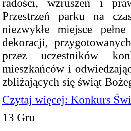
radości, wzruszeń i praw
Przestrzeń parku na cza
niezwykłe miejsce pełne
dekoracji, przygotowany
przez uczestników konk
mieszkańców i odwiedzając
zbliżających się świąt Boż
Czytaj więcej: Konkurs Świ
13
Gru