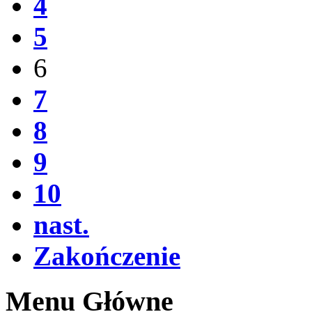
4
5
6
7
8
9
10
nast.
Zakończenie
Menu Główne