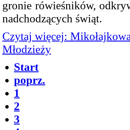
gronie rówieśników, odkryw
nadchodzących świąt.
Czytaj więcej: Mikołajkowa
Młodzieży
Start
poprz.
1
2
3